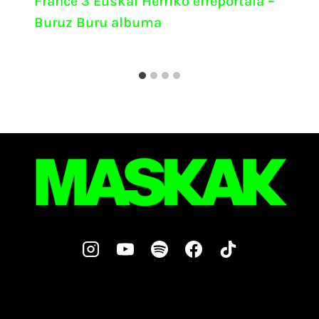
France 3 Euskal Herriko erreportaia –
Buruz Buru albuma