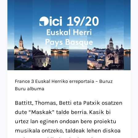
France 3 Euskal Herriko erreportaia – Buruz
Buru albuma
Battitt, Thomas, Betti eta Patxik osatzen
dute “Maskak” talde berria. Kasik bi
urtez lan eginen ondoan bere proiektu
musikala ontzeko, taldeak lehen diskoa