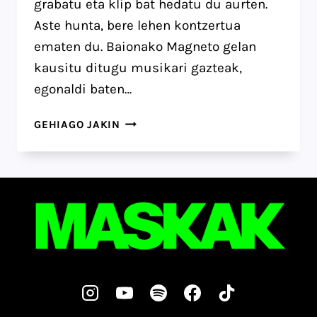
grabatu eta klip bat hedatu du aurten.
Aste hunta, bere lehen kontzertua
ematen du. Baionako Magneto gelan
kausitu ditugu musikari gazteak,
egonaldi baten…
FRANCE
GEHIAGO JAKIN
3
EUSKAL
HERRIKO
ERREPORTAIA
–
BURUZ
BURU
ALBUMA