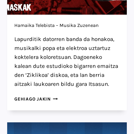
Hamaika Telebista – Musika Zuzenean
Lapurditik datorren banda da honakoa,
musikalki popa eta elektroa uztartuz
koktelera koloretsuan. Dagoeneko
kalean dute estudioko bigarren emaitza
den ‘Ziklikoa’ diskoa, eta lan berria
aitzaki laukoaren bildu gara Itsasun.
HAMAIKA
GEHIAGO JAKIN
TELEBISTA
–
MUSIKA
ZUZENEAN