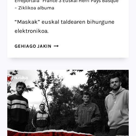
Erreportaia “France 3 Euskal Herri Pays Basque”
– Ziklikoa albuma
“Maskak” euskal taldearen bihurgune
elektronikoa.
ERREPORTAIA
GEHIAGO JAKIN
“FRANCE
3
EUSKAL
HERRI
PAYS
BASQUE”
–
ZIKLIKOA
ALBUMA