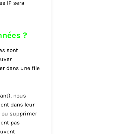
se IP sera
nnées ?
es sont
ouver
r dans une file
éant), nous
sent dans leur
er ou supprimer
vent pas
euvent