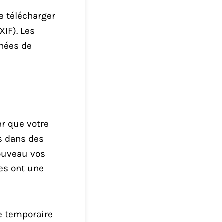
e télécharger
IF). Les
nnées de
r que votre
és dans des
nouveau vos
es ont une
ie temporaire