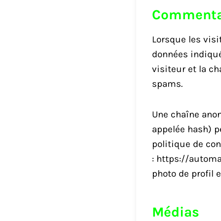
Commenta
Lorsque les visi
données indiqué
visiteur et la c
spams.
Une chaîne anon
appelée hash) pe
politique de con
:
https://automa
photo de profil 
Médias