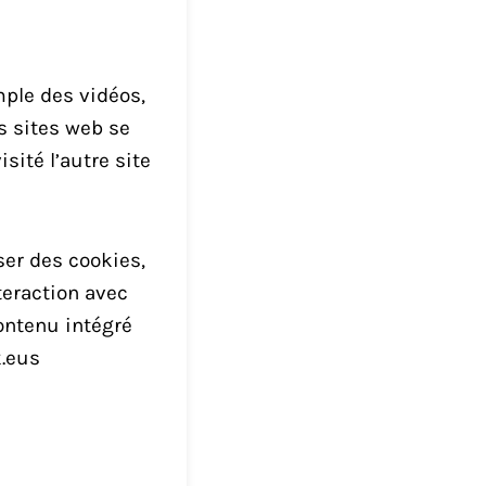
mple des vidéos,
es sites web se
ité l’autre site
ser des cookies,
teraction avec
contenu intégré
k.eus