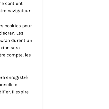
ne contient
tre navigateur.
rs cookies pour
d’écran. Les
’écran durent un
exion sera
re compte, les
ra enregistré
nnelle et
ier. Il expire